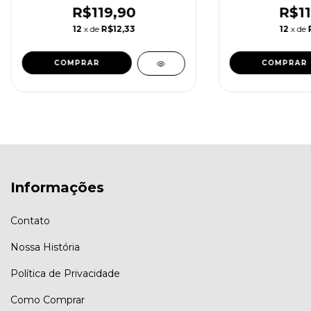
6
R$119,90
R$11
12
x de
R$12,33
12
x de
COMPRAR
COMPRAR
Informações
Contato
Nossa História
Política de Privacidade
Como Comprar