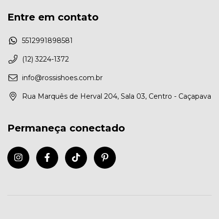
Entre em contato
5512991898581
(12) 3224-1372
info@rossishoes.com.br
Rua Marquês de Herval 204, Sala 03, Centro - Caçapava
Permaneça conectado