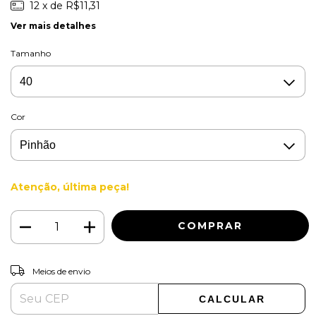
12
x de
R$11,31
Ver mais detalhes
Tamanho
Cor
Atenção, última peça!
ALTERAR CEP
Entregas para o CEP:
Meios de envio
CALCULAR