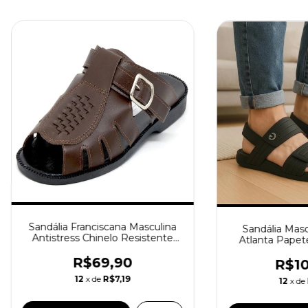
Sandália Franciscana Masculina
Sandália Masc
Antistress Chinelo Resistente
Atlanta Papet
Rajoan 930 Confort Gel Café
Anatômi
R$69,90
R$10
12
x de
R$7,19
12
x de