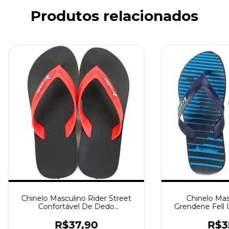
Produtos relacionados
Chinelo Masculino Rider Street
Chinelo Mas
Confortável De Dedo
Grendene Fell 
Lançamento Grendene
Dedo Confortáve
Preto/Vermelho
R$37,90
R$3