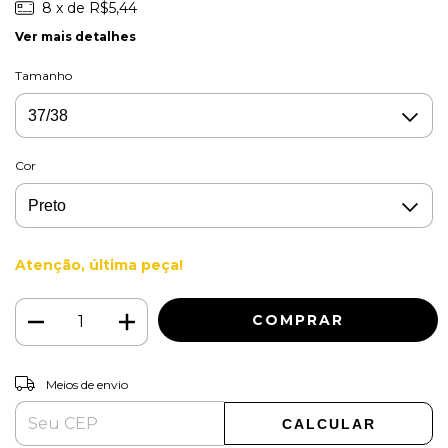
8
x de
R$5,44
Ver mais detalhes
Tamanho
Cor
Atenção, última peça!
ALTERAR CEP
Entregas para o CEP:
Meios de envio
CALCULAR